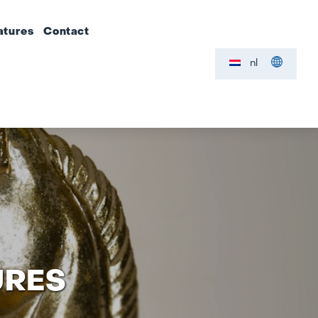
atures
Contact
nl
URES