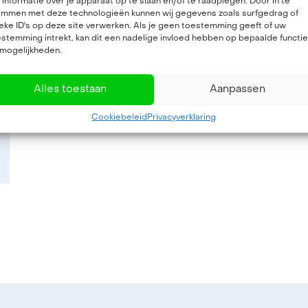
informatie over je apparaat op te slaan en/of te raadplegen. Door in te
emmen met deze technologieën kunnen wij gegevens zoals surfgedrag of
eke ID's op deze site verwerken. Als je geen toestemming geeft of uw
stemming intrekt, kan dit een nadelige invloed hebben op bepaalde functi
 mogelijkheden.
Alles toestaan
Aanpassen
Cookiebeleid
Privacyverklaring