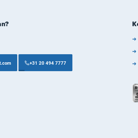
an?
K
t.com
+31 20 494 7777