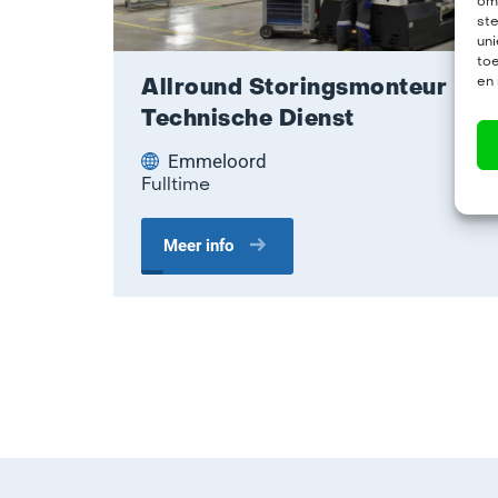
om 
st
uni
toe
en
Allround Storingsmonteur
Technische Dienst
Emmeloord
Fulltime
Meer info