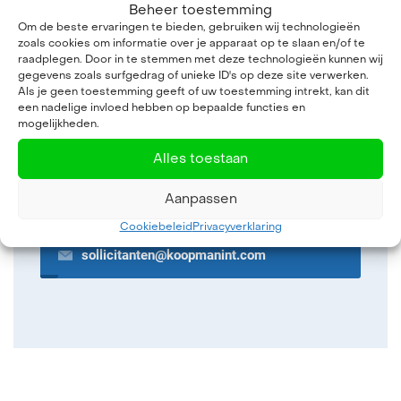
Beheer toestemming
Om de beste ervaringen te bieden, gebruiken wij technologieën
Geïnteresseerd?
zoals cookies om informatie over je apparaat op te slaan en/of te
raadplegen. Door in te stemmen met deze technologieën kunnen wij
Interesse in werken bij Koopman? Neem dan contact
gegevens zoals surfgedrag of unieke ID's op deze site verwerken.
Als je geen toestemming geeft of uw toestemming intrekt, kan dit
op met onze afdeling Personeelszaken.
een nadelige invloed hebben op bepaalde functies en
mogelijkheden.
Hoofdkantoor
Alles toestaan
+31 20 494 7777
Aanpassen
Cookiebeleid
Privacyverklaring
sollicitanten@koopmanint.com