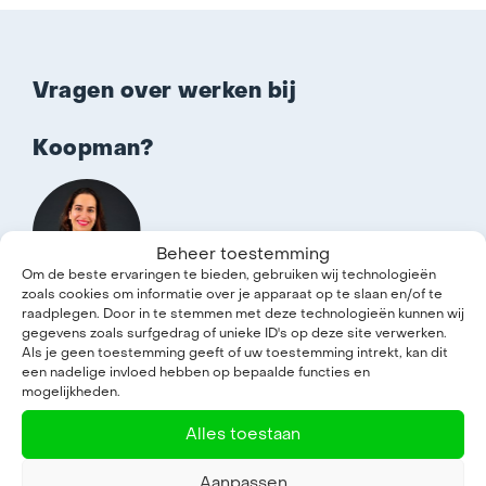
Vragen over werken bij
Koopman?
Beheer toestemming
Om de beste ervaringen te bieden, gebruiken wij technologieën
zoals cookies om informatie over je apparaat op te slaan en/of te
Enrica Cocco
raadplegen. Door in te stemmen met deze technologieën kunnen wij
HR Consultant Amsterdam
gegevens zoals surfgedrag of unieke ID's op deze site verwerken.
Als je geen toestemming geeft of uw toestemming intrekt, kan dit
een nadelige invloed hebben op bepaalde functies en
sollicitanten@koopmanint.com
mogelijkheden.
Alles toestaan
+31 20 494 7777
Aanpassen